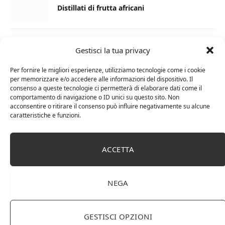
Distillati di frutta africani
27 AGOSTO 2024
Gestisci la tua privacy
La Champagnerie: vini, bollicine, champagne,
distillati e food online
Per fornire le migliori esperienze, utilizziamo tecnologie come i cookie
per memorizzare e/o accedere alle informazioni del dispositivo. Il
consenso a queste tecnologie ci permetterà di elaborare dati come il
1 APRILE 2024
comportamento di navigazione o ID unici su questo sito. Non
acconsentire o ritirare il consenso può influire negativamente su alcune
Differenza tra brandy e cognac: tutte le
caratteristiche e funzioni.
curiosità
6 MARZO 2024
ACCETTA
Differenza tra whisky scozzese e whiskey
irlandesi
NEGA
GESTISCI OPZIONI