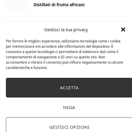
Distillati di frutta africani
27 AGOSTO 2024
Gestisci la tua privacy
La Champagnerie: vini, bollicine, champagne,
distillati e food online
Per fornire le migliori esperienze, utilizziamo tecnologie come i cookie
per memorizzare e/o accedere alle informazioni del dispositivo. Il
consenso a queste tecnologie ci permetterà di elaborare dati come il
1 APRILE 2024
comportamento di navigazione o ID unici su questo sito. Non
acconsentire o ritirare il consenso può influire negativamente su alcune
Differenza tra brandy e cognac: tutte le
caratteristiche e funzioni.
curiosità
6 MARZO 2024
ACCETTA
Differenza tra whisky scozzese e whiskey
irlandesi
NEGA
GESTISCI OPZIONI