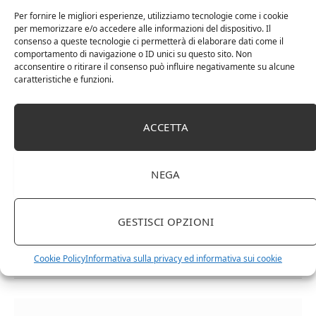
Vermentino a bacca nera come lo storico antenato
Per fornire le migliori esperienze, utilizziamo tecnologie come i cookie
per memorizzare e/o accedere alle informazioni del dispositivo. Il
del Vermentino a bacca bianca. La gradazione alcolica
consenso a queste tecnologie ci permetterà di elaborare dati come il
minima di un Vermentino va dai 12° ai 13°, va servito
comportamento di navigazione o ID unici su questo sito. Non
acconsentire o ritirare il consenso può influire negativamente su alcune
freddo ad una temperatura di 10°-12° e va stappato
caratteristiche e funzioni.
un po’ in anticipo rispetto al consumo.
ACCETTA
corsica.sardegna
Liguria.
Vermentino
NEGA
Facebook
Twitter
Pinterest
LinkedIn
Email
GESTISCI OPZIONI
Cookie Policy
Informativa sulla privacy ed informativa sui cookie
RELATED
POSTS