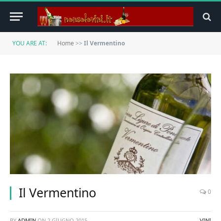
YOU ARE AT:
Home
>>
Il Vermentino
Il Vermentino
0
BY
ADMIN
ON
2 GIUGNO 2015
VINI