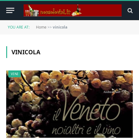
YOU ARE AT:
Home
>>
vinicola
VINICOLA
VINI