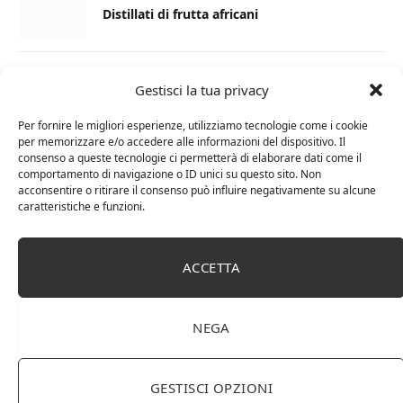
Distillati di frutta africani
27 AGOSTO 2024
Gestisci la tua privacy
La Champagnerie: vini, bollicine, champagne,
distillati e food online
Per fornire le migliori esperienze, utilizziamo tecnologie come i cookie
per memorizzare e/o accedere alle informazioni del dispositivo. Il
consenso a queste tecnologie ci permetterà di elaborare dati come il
1 APRILE 2024
comportamento di navigazione o ID unici su questo sito. Non
acconsentire o ritirare il consenso può influire negativamente su alcune
Differenza tra brandy e cognac: tutte le
caratteristiche e funzioni.
curiosità
6 MARZO 2024
ACCETTA
Differenza tra whisky scozzese e whiskey
irlandesi
NEGA
GESTISCI OPZIONI