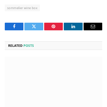
sommelier wine box
Facebook
Twitter
Pinterest
LinkedIn
Email
RELATED
POSTS