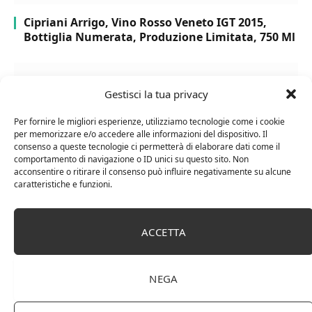
Cipriani Arrigo, Vino Rosso Veneto IGT 2015,
Bottiglia Numerata, Produzione Limitata, 750 Ml
Gestisci la tua privacy
Per fornire le migliori esperienze, utilizziamo tecnologie come i cookie
per memorizzare e/o accedere alle informazioni del dispositivo. Il
consenso a queste tecnologie ci permetterà di elaborare dati come il
comportamento di navigazione o ID unici su questo sito. Non
acconsentire o ritirare il consenso può influire negativamente su alcune
caratteristiche e funzioni.
Chanson Pere & Fils – Chassagne Montrachet
ACCETTA
(box 3 x 0,75l) Mr. Vino bianco
NEGA