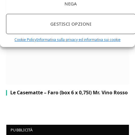
Chanson Pere & Fils – Chassagne Montrachet
NEGA
(box 3 x 0,75l) Mr. Vino bianco
GESTISCI OPZIONI
Cookie Policy
Informativa sulla privacy ed informativa sui cookie
Le Casematte – Faro (box 6 x 0,75l) Mr. Vino Rosso
PUBBLICITÀ