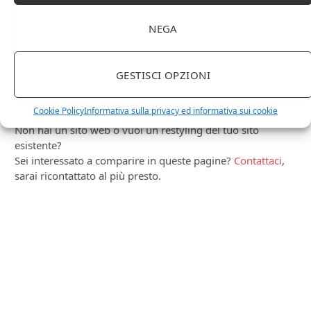
NEGA
PUBBLICITÀ
Ti occupi della produzione e vendita di vini, spumanti,
GESTISCI OPZIONI
liquori distillati?
Hai un negozio specializzato nella vendita di questi
Cookie Policy
Informativa sulla privacy ed informativa sui cookie
prodotti o prodotti per enologia, distillazione, birra?
Non hai un sito web o vuoi un restyling del tuo sito
esistente?
Sei interessato a comparire in queste pagine?
Contattaci
,
sarai ricontattato al più presto.