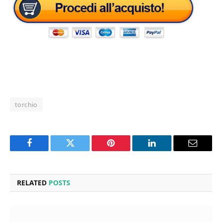
torchio
Facebook
Twitter
Pinterest
LinkedIn
Email
RELATED
POSTS