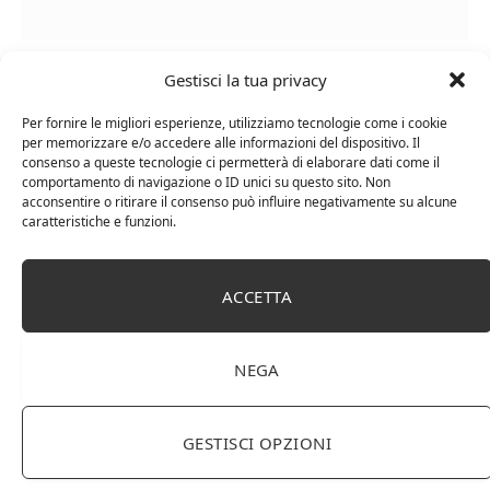
Le Casematte – Faro (box 6 x 0,75l) Mr. Vino Rosso
Gestisci la tua privacy
Per fornire le migliori esperienze, utilizziamo tecnologie come i cookie
per memorizzare e/o accedere alle informazioni del dispositivo. Il
consenso a queste tecnologie ci permetterà di elaborare dati come il
comportamento di navigazione o ID unici su questo sito. Non
acconsentire o ritirare il consenso può influire negativamente su alcune
PUBBLICITÀ
caratteristiche e funzioni.
Ti occupi della produzione e vendita di vini, spumanti,
liquori distillati?
ACCETTA
Hai un negozio specializzato nella vendita di questi
prodotti o prodotti per enologia, distillazione, birra?
Non hai un sito web o vuoi un restyling del tuo sito
NEGA
esistente?
Sei interessato a comparire in queste pagine?
Contattaci
,
sarai ricontattato al più presto.
GESTISCI OPZIONI