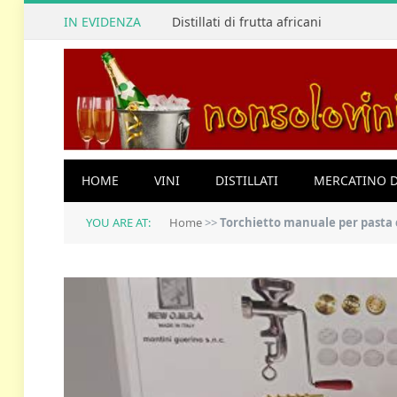
IN EVIDENZA
Distillati di frutta africani
HOME
VINI
DISTILLATI
MERCATINO D
YOU ARE AT:
Home
>>
Torchietto manuale per pasta co