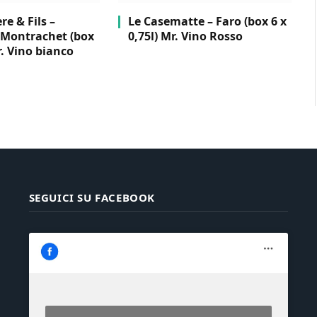
e & Fils –
Le Casematte – Faro (box 6 x
Montrachet (box
0,75l) Mr. Vino Rosso
r. Vino bianco
SEGUICI SU FACEBOOK