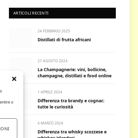
ARTICOLI RECENTI
24 FEBBRAIO 2025
Distillati di frutta africani
27 AGOSTO 2024
La Champagnerie: vini, bollicine,
champagne, distillati e food online
/o
1 APRILE 2024
Differenza tra brandy e cognac:
entire o
tutte le curiosità
6 MARZO 2024
IONI
Differenza tra whisky scozzese e
whiskey irlandesi