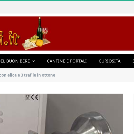
EL BUON BERE
CANTINE E PORTALI
CURIOSITÀ
n elica e 3 trafile in ottone