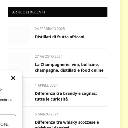
ARTICOLI RECENTI
24 FEBBRAIO 2025
Distillati di frutta africani
27 AGOSTO 2024
La Champagnerie: vini, bollicine,
champagne, distillati e food online
1 APRILE 2024
/o
Differenza tra brandy e cognac:
tutte le curiosità
entire o
6 MARZO 2024
Differenza tra whisky scozzese e
IONI
whiskey irlandesi