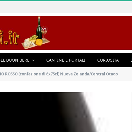
EL BUON BERE
CANTINE E PORTALI
CURIOSITÀ
INO ROSSO (confezione di 6x75cl) Nuova Zelanda/Central Otago