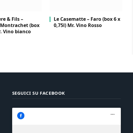
e & Fils –
Le Casematte – Faro (box 6 x
Montrachet (box
0,75l) Mr. Vino Rosso
r. Vino bianco
SEGUICI SU FACEBOOK