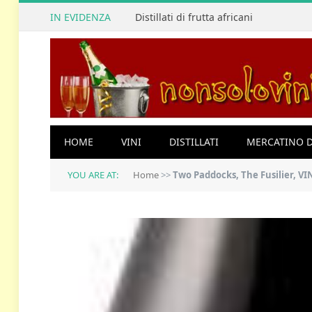
IN EVIDENZA
Distillati di frutta africani
HOME
VINI
DISTILLATI
MERCATINO D
YOU ARE AT:
Home
>>
Two Paddocks, The Fusilier, V