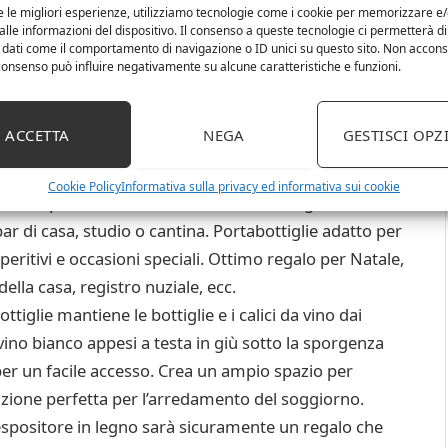
e le migliori esperienze, utilizziamo tecnologie come i cookie per memorizzare e
lle informazioni del dispositivo. Il consenso a queste tecnologie ci permetterà di
 dati come il comportamento di navigazione o ID unici su questo sito. Non accons
l consenso può influire negativamente su alcune caratteristiche e funzioni.
 e retrò con legno finitura bruciata. La cremagliera del
tiglie di vino e 4 bicchieri di calici per la
ACCETTA
NEGA
GESTISCI OPZ
ottima aggiunta alla tua cucina, sala da pranzo o spazio
Cookie Policy
Informativa sulla privacy ed informativa sui cookie
nsola per la conservazione del vino in legno rustico
bar di casa, studio o cantina. Portabottiglie adatto per
peritivi e occasioni speciali. Ottimo regalo per Natale,
la casa, registro nuziale, ecc.
ttiglie mantiene le bottiglie e i calici da vino dai
i vino bianco appesi a testa in giù sotto la sporgenza
er un facile accesso. Crea un ampio spazio per
oluzione perfetta per l’arredamento del soggiorno.
espositore in legno sarà sicuramente un regalo che