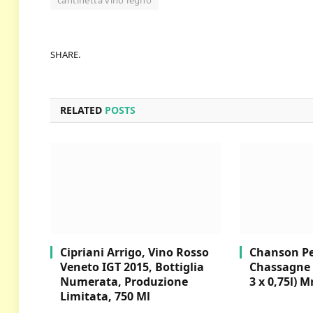
cantinetta vino legno
SHARE.
RELATED
POSTS
Cipriani Arrigo, Vino Rosso
Chanson Per
Veneto IGT 2015, Bottiglia
Chassagne 
Numerata, Produzione
3 x 0,75l) M
Limitata, 750 Ml