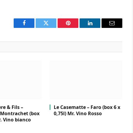
Facebook
Twitter
Pinterest
LinkedIn
Email
e & Fils –
Le Casematte – Faro (box 6 x
Montrachet (box
0,75l) Mr. Vino Rosso
r. Vino bianco