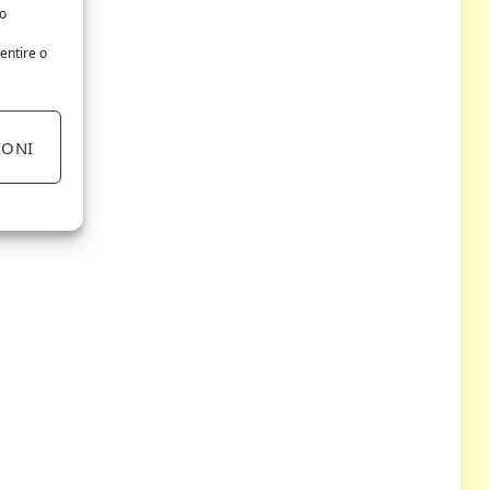
/o
entire o
IONI