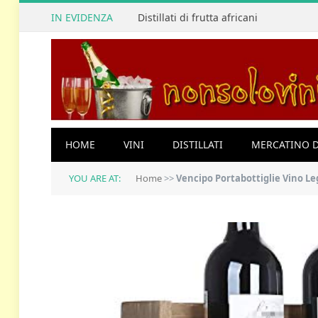
IN EVIDENZA
Distillati di frutta africani
HOME
VINI
DISTILLATI
MERCATINO D
YOU ARE AT:
Home
>>
Vencipo Portabottiglie Vino Legno per 4