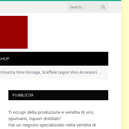
SHOP
le Legno Vino Accessori per Sala da Pranzo, Camera da Letto e Cucina
PUBBLICITÀ
Ti occupi della produzione e vendita di vini,
spumanti, liquori distillati?
Hai un negozio specializzato nella vendita di