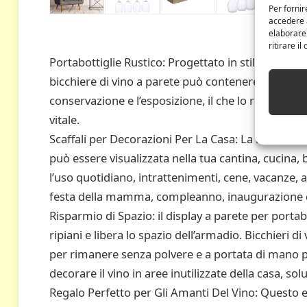
Per fornir
accedere a
elaborare
ritirare i
Portabottiglie Rustico: Progettato in stile rustico
bicchiere di vino a parete può contenere fino a 5 bot
conservazione e l’esposizione, il che lo rende un’
vitale.
Scaffali per Decorazioni Per La Casa: La nostra me
può essere visualizzata nella tua cantina, cucina, 
l’uso quotidiano, intrattenimenti, cene, vacanze, a
festa della mamma, compleanno, inaugurazione del
Risparmio di Spazio: il display a parete per portabo
ripiani e libera lo spazio dell’armadio. Bicchieri d
per rimanere senza polvere e a portata di mano p
decorare il vino in aree inutilizzate della casa, s
Regalo Perfetto per Gli Amanti Del Vino: Questo 