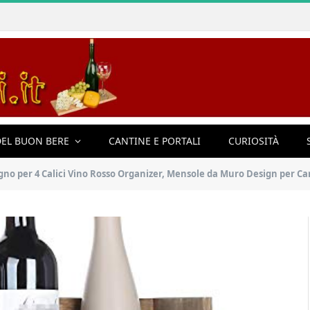
EL BUON BERE
CANTINE E PORTALI
CURIOSITÀ
 Calici Vino Rosso Organizer, Mensole da Muro Design per Cantinetta Vino Vintage, Scaffa