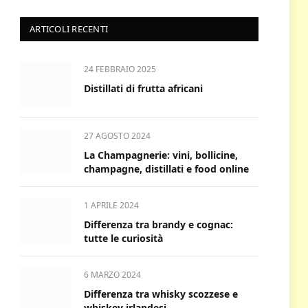
ARTICOLI RECENTI
24 FEBBRAIO 2025
Distillati di frutta africani
27 AGOSTO 2024
La Champagnerie: vini, bollicine,
champagne, distillati e food online
1 APRILE 2024
Differenza tra brandy e cognac:
tutte le curiosità
6 MARZO 2024
Differenza tra whisky scozzese e
whiskey irlandesi