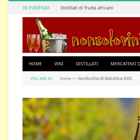
IN EVIDENZA
Distillati di frutta africani
HOME
VINI
DISTILLATI
MERCATINO D
YOU ARE AT:
Home
>>
Verdicchio di Matelica DOC