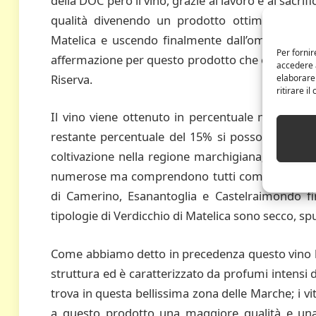
della DOC però il vino, grazie al lavoro e ai sacrific
qualità divenendo un prodotto ottimo e rapp
Matelica e uscendo finalmente dall’ombra del Ver
Per fornir
affermazione per questo prodotto che è la denom
accedere a
Riserva.
elaborare
ritirare i
Il vino viene ottenuto in percentuale non infer
restante percentuale del 15% si possono utilizza
coltivazione nella regione marchigiana; le zone 
numerose ma comprendono tutti comuni a ridosso d
di Camerino, Esanantoglia e Castelraimondo fin
tipologie di Verdicchio di Matelica sono secco, sp
Come abbiamo detto in precedenza questo vino
struttura ed è caratterizzato da profumi intensi d
trova in questa bellissima zona delle Marche; i vit
a questo prodotto una maggiore qualità e una 