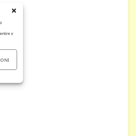
/o
entire o
IONI