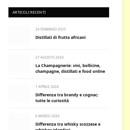
ARTICOLI RECENTI
24 FEBBRAIO 2025
Distillati di frutta africani
27 AGOSTO 2024
La Champagnerie: vini, bollicine,
champagne, distillati e food online
1 APRILE 2024
Differenza tra brandy e cognac:
tutte le curiosità
6 MARZO 2024
Differenza tra whisky scozzese e
whiskey irlandesi