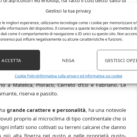
i di agricoltori ed enologi, ha fatto il così detto salto di
resentativo di una zona complessa come quella di
Gestisci la tua privacy
dicchio dei Castelli di Jesi. Nel 2009 arriva un’altra
e le migliori esperienze, utilizziamo tecnologie come i cookie per memorizzare e
inazione DOCG per la tipologia Verdicchio di Matelica
lle informazioni del dispositivo. Il consenso a queste tecnologie ci permetterà di
 dati come il comportamento di navigazione o ID unici su questo sito. Non accons
l consenso può influire negativamente su alcune caratteristiche e funzioni.
iore all’85% con l’omonimo vitigno
Verdicchio
, per la
re vitigni a bacca bianca disciplinati e ammessi alla
ACCETTA
NEGA
GESTISCI OPZ
di produzione del Verdicchio di Matelica sono varie e
ell’alta valle dell’Esino, si parte infatti dai comuni
Cookie Policy
Informativa sulla privacy ed informativa sui cookie
o a Matelica, Pioraco, Cerreto d’Esi e Fabriano. Le
umante, riserva e passito.
 ha
grande carattere e personalità
, ha una notevole
ovuti proprio al microclima di tipo continentale che si
igni infatti sono coltivati su terreni calcarei che danno
più alta finezza nel gusto e nelle proprietà gusto-