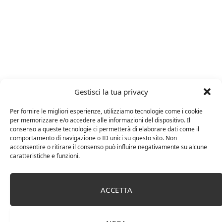
serrapetrona
Vernaccia
Gestisci la tua privacy
Per fornire le migliori esperienze, utilizziamo tecnologie come i cookie
per memorizzare e/o accedere alle informazioni del dispositivo. Il
consenso a queste tecnologie ci permetterà di elaborare dati come il
Facebook
Twitter
Pinterest
LinkedIn
Email
comportamento di navigazione o ID unici su questo sito. Non
acconsentire o ritirare il consenso può influire negativamente su alcune
caratteristiche e funzioni.
RELATED
POSTS
ACCETTA