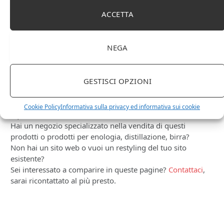
Le Casematte – Faro (box 6 x 0,75l) Mr. Vino Rosso
ACCETTA
NEGA
PUBBLICITÀ
GESTISCI OPZIONI
Ti occupi della produzione e vendita di vini, spumanti,
Cookie Policy
Informativa sulla privacy ed informativa sui cookie
liquori distillati?
Hai un negozio specializzato nella vendita di questi
prodotti o prodotti per enologia, distillazione, birra?
Non hai un sito web o vuoi un restyling del tuo sito
esistente?
Sei interessato a comparire in queste pagine?
Contattaci
,
sarai ricontattato al più presto.