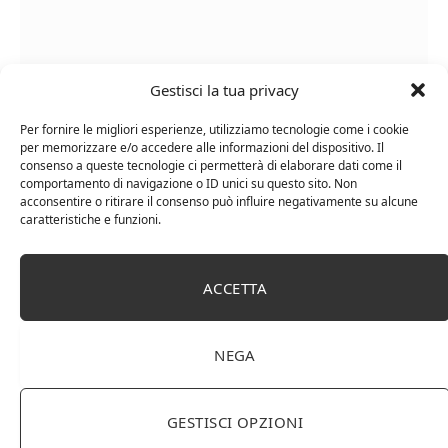
Gestisci la tua privacy
Le Casematte – Faro (box 6 x 0,75l) Mr. Vino Rosso
Per fornire le migliori esperienze, utilizziamo tecnologie come i cookie
per memorizzare e/o accedere alle informazioni del dispositivo. Il
consenso a queste tecnologie ci permetterà di elaborare dati come il
comportamento di navigazione o ID unici su questo sito. Non
acconsentire o ritirare il consenso può influire negativamente su alcune
caratteristiche e funzioni.
PUBBLICITÀ
Ti occupi della produzione e vendita di vini, spumanti,
ACCETTA
liquori distillati?
Hai un negozio specializzato nella vendita di questi
prodotti o prodotti per enologia, distillazione, birra?
NEGA
Non hai un sito web o vuoi un restyling del tuo sito
esistente?
Sei interessato a comparire in queste pagine?
Contattaci
,
GESTISCI OPZIONI
sarai ricontattato al più presto.