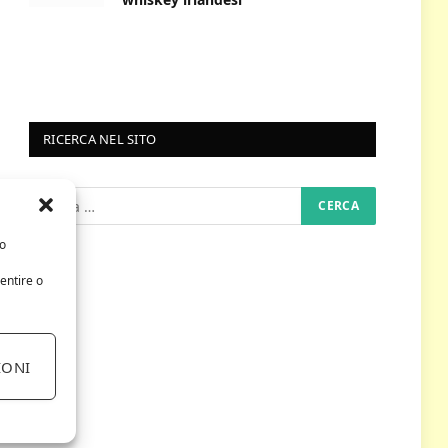
RICERCA NEL SITO
/o
entire o
IONI