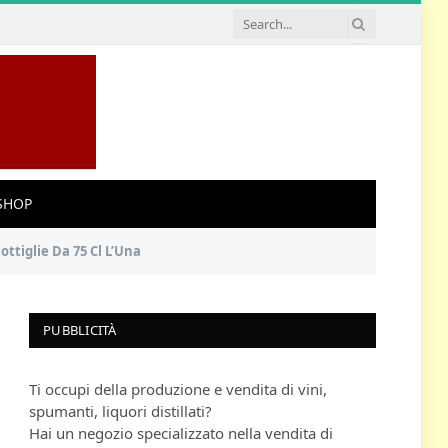
SHOP
ttiglie Da 75 Cl L’Una
PUBBLICITÀ
Ti occupi della produzione e vendita di vini,
spumanti, liquori distillati?
Hai un negozio specializzato nella vendita di