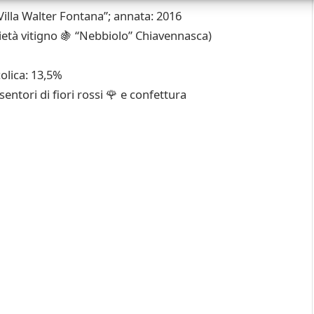
Villa Walter Fontana”; annata: 2016
rietà vitigno 🍇 “Nebbiolo” Chiavennasca)
colica: 13,5%
ntori di fiori rossi 🌹 e confettura