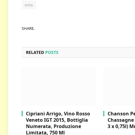
vino
SHARE.
RELATED
POSTS
Cipriani Arrigo, Vino Rosso
Chanson Per
Veneto IGT 2015, Bottiglia
Chassagne 
Numerata, Produzione
3 x 0,75l) M
Limitata, 750 Ml