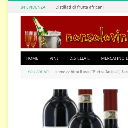
IN EVIDENZA
Distillati di frutta africani
HOME
VINI
DISTILLATI
MERCATINO D
YOU ARE AT:
Home
>>
Vino Rosso ”Pietra Antica”, Sas