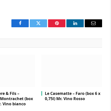
Facebook
Twitter
Pinterest
LinkedIn
Email
e & Fils –
Le Casematte – Faro (box 6 x
Montrachet (box
0,75l) Mr. Vino Rosso
r. Vino bianco