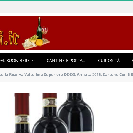
EL BUON BERE
CANTINE E PORTALI
CURIOSITÀ
sella Riserva Valtellina Superiore DOCG, Annata 2016, Cartone Con 6 Bo