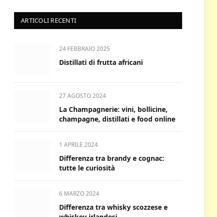
ARTICOLI RECENTI
24 FEBBRAIO 2025
Distillati di frutta africani
27 AGOSTO 2024
La Champagnerie: vini, bollicine,
champagne, distillati e food online
1 APRILE 2024
Differenza tra brandy e cognac:
tutte le curiosità
6 MARZO 2024
Differenza tra whisky scozzese e
whiskey irlandesi