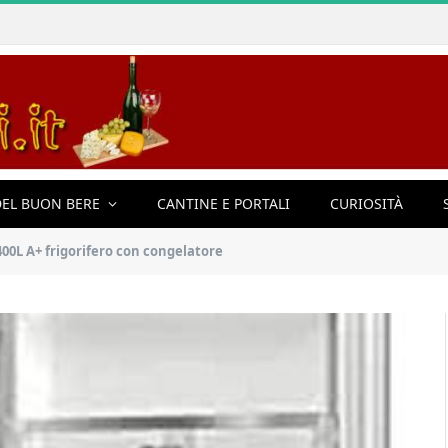
EL BUON BERE
CANTINE E PORTALI
CURIOSITÀ
400L A+ frigorifero con congelatore