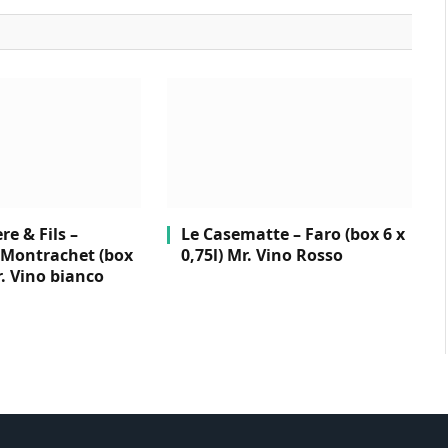
e & Fils –
Le Casematte – Faro (box 6 x
Montrachet (box
0,75l) Mr. Vino Rosso
r. Vino bianco