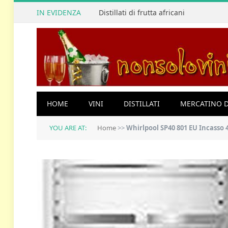
IN EVIDENZA
Distillati di frutta africani
HOME
VINI
DISTILLATI
MERCATINO D
YOU ARE AT:
Home
>>
Whirlpool SP40 801 EU Incasso 