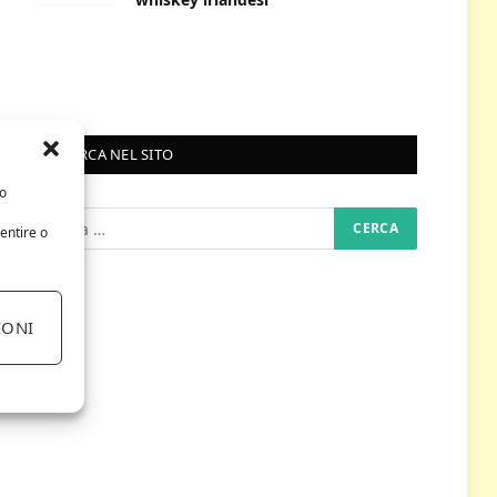
RICERCA NEL SITO
/o
entire o
IONI