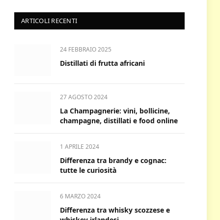
ARTICOLI RECENTI
24 FEBBRAIO 2025
Distillati di frutta africani
27 AGOSTO 2024
La Champagnerie: vini, bollicine,
champagne, distillati e food online
1 APRILE 2024
Differenza tra brandy e cognac:
tutte le curiosità
6 MARZO 2024
Differenza tra whisky scozzese e
whiskey irlandesi