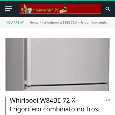
YOU ARE AT:
Home
>>
Whirlpool W84BE 72 X – Frigorifero combinato no frost Multi-Airflow, libera installazione, 558 Litri, A++
Whirlpool W84BE 72 X –
0
Frigorifero combinato no frost