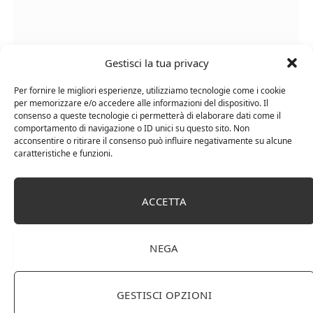
Gestisci la tua privacy
Le Casematte – Faro (box 6 x 0,75l) Mr. Vino Rosso
Per fornire le migliori esperienze, utilizziamo tecnologie come i cookie
per memorizzare e/o accedere alle informazioni del dispositivo. Il
consenso a queste tecnologie ci permetterà di elaborare dati come il
comportamento di navigazione o ID unici su questo sito. Non
acconsentire o ritirare il consenso può influire negativamente su alcune
caratteristiche e funzioni.
PUBBLICITÀ
Ti occupi della produzione e vendita di vini, spumanti,
ACCETTA
liquori distillati?
Hai un negozio specializzato nella vendita di questi
prodotti o prodotti per enologia, distillazione, birra?
NEGA
Non hai un sito web o vuoi un restyling del tuo sito
esistente?
Sei interessato a comparire in queste pagine?
Contattaci
,
GESTISCI OPZIONI
sarai ricontattato al più presto.