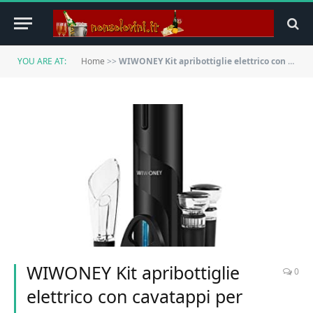
YOU ARE AT:
Home
>>
WIWONEY Kit apribottiglie elettrico con cavatappi per vino alimentato a batteria a secco, taglierino, aeratore per vino versatore e 2 tappi di vino sottovuoto
WIWONEY Kit apribottiglie
0
elettrico con cavatappi per