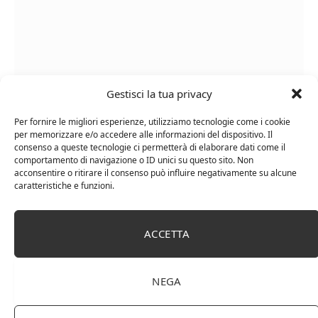
Gestisci la tua privacy
Per fornire le migliori esperienze, utilizziamo tecnologie come i cookie
Le Casematte – Faro (box 6 x 0,75l) Mr. Vino Rosso
per memorizzare e/o accedere alle informazioni del dispositivo. Il
consenso a queste tecnologie ci permetterà di elaborare dati come il
comportamento di navigazione o ID unici su questo sito. Non
acconsentire o ritirare il consenso può influire negativamente su alcune
caratteristiche e funzioni.
PUBBLICITÀ
ACCETTA
Ti occupi della produzione e vendita di vini, spumanti,
liquori distillati?
NEGA
Hai un negozio specializzato nella vendita di questi
prodotti o prodotti per enologia, distillazione, birra?