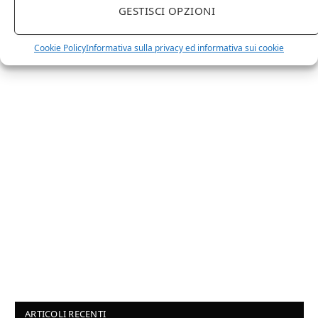
Non hai un sito web o vuoi un restyling del tuo sito
GESTISCI OPZIONI
esistente?
Sei interessato a comparire in queste pagine?
Contattaci
,
Cookie Policy
Informativa sulla privacy ed informativa sui cookie
sarai ricontattato al più presto.
ARTICOLI RECENTI