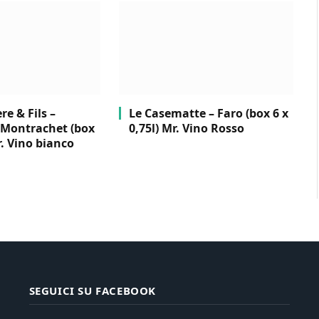
e & Fils –
Le Casematte – Faro (box 6 x
Montrachet (box
0,75l) Mr. Vino Rosso
r. Vino bianco
SEGUICI SU FACEBOOK