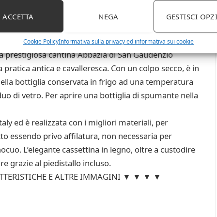
ACCETTA
NEGA
GESTISCI OPZ
provare l’autentico SABRAGE!
llo per ghiacciare la bottiglia e un una Bottiglia di
Cookie Policy
Informativa sulla privacy ed informativa sui cookie
 prestigiosa cantina Abbazia di San Gaudenzio
a pratica antica e cavalleresca. Con un colpo secco, è in
della bottiglia conservata in frigo ad una temperatura
duo di vetro. Per aprire una bottiglia di spumante nella
ly ed è realizzata con i migliori materiali, per
getto essendo privo affilatura, non necessaria per
nocuo. L’elegante cassettina in legno, oltre a custodire
e grazie al piedistallo incluso.
ATTERISTICHE E ALTRE IMMAGINI ▼ ▼ ▼ ▼