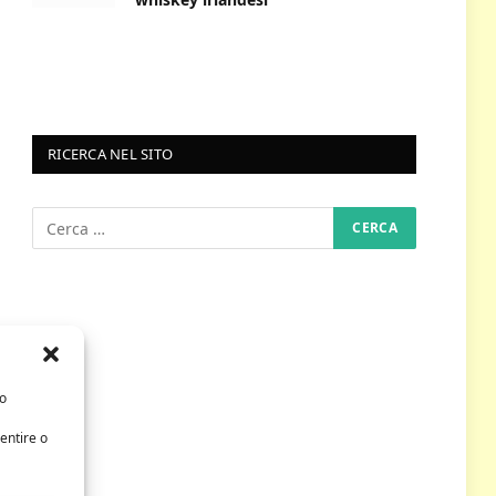
RICERCA NEL SITO
/o
entire o