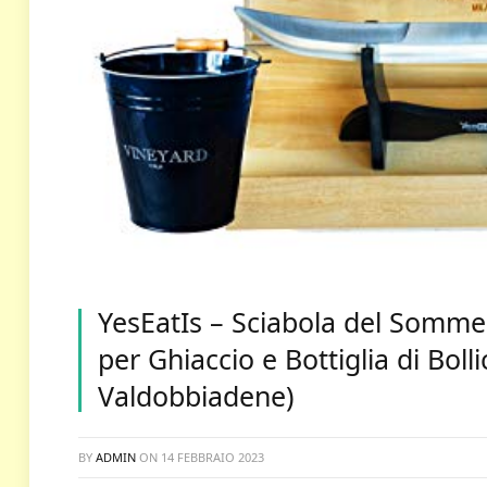
YesEatIs – Sciabola del Sommeli
per Ghiaccio e Bottiglia di Boll
Valdobbiadene)
BY
ADMIN
ON
14 FEBBRAIO 2023