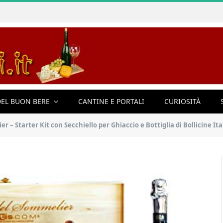
EL BUON BERE
CANTINE E PORTALI
CURIOSITÀ
er – Starter Kit con Secchiello per Ghiaccio e Bottiglia di Bollicine I