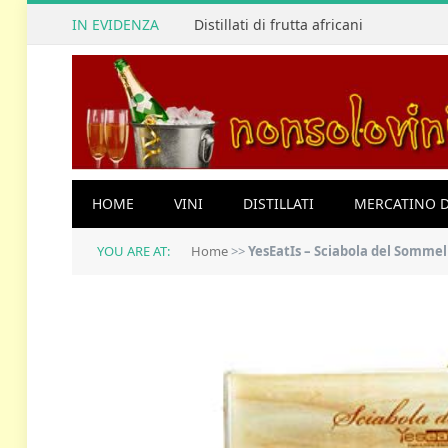
IN EVIDENZA
Distillati di frutta africani
HOME
VINI
DISTILLATI
MERCATINO D
YOU ARE AT:
Home
>>
YesEatIs – Sciabola del Sommeli