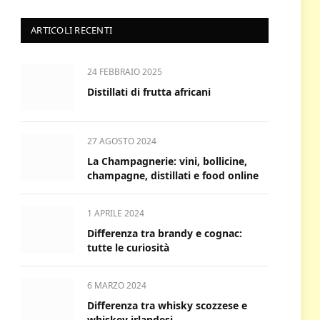
ARTICOLI RECENTI
24 FEBBRAIO 2025
Distillati di frutta africani
27 AGOSTO 2024
La Champagnerie: vini, bollicine,
champagne, distillati e food online
1 APRILE 2024
Differenza tra brandy e cognac:
tutte le curiosità
6 MARZO 2024
Differenza tra whisky scozzese e
whiskey irlandesi