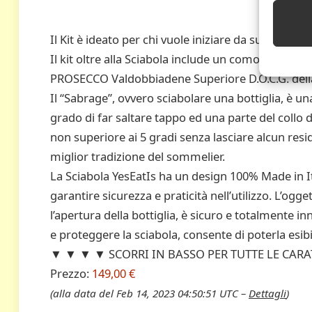
Il Kit è ideato per chi vuole iniziare da subito a 
Il kit oltre alla Sciabola include un comodo secchie
PROSECCO Valdobbiadene Superiore D.O.C.G. della
Il “Sabrage”, ovvero sciabolare una bottiglia, è un
grado di far saltare tappo ed una parte del collo 
non superiore ai 5 gradi senza lasciare alcun resi
miglior tradizione del sommelier.
La Sciabola YesEatIs ha un design 100% Made in Ita
garantire sicurezza e praticità nell’utilizzo. L’og
l’apertura della bottiglia, è sicuro e totalmente in
e proteggere la sciabola, consente di poterla esibir
▼ ▼ ▼ ▼ SCORRI IN BASSO PER TUTTE LE CAR
Prezzo:
149,00 €
(alla data del Feb 14, 2023 04:50:51 UTC –
Dettagli
)