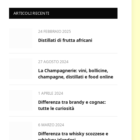
ARTICOLI RECENTI
24 FEBBRAIO 2025
Distillati di frutta africani
27 AGOSTO 2024
La Champagnerie: vini, bollicine,
champagne, distillati e food online
1 APRILE 2024
Differenza tra brandy e cognac:
tutte le curiosità
6 MARZO 2024
Differenza tra whisky scozzese e
whiskey irlandesi