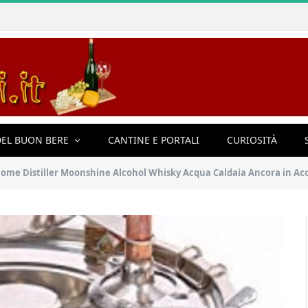
EL BUON BERE
CANTINE E PORTALI
CURIOSITÀ
i Home Distiller Moonshine Alcohol Whisky Acqua Caldaia Ancora in A