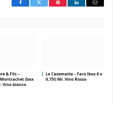
Facebook
Twitter
Pinterest
LinkedIn
Email
e & Fils –
Le Casematte – Faro (box 6 x
Montrachet (box
0,75l) Mr. Vino Rosso
r. Vino bianco