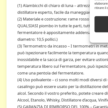
elaborare
(1) Alambicchi di chiaro di luna – attrezzatura comp
ritirare i
distillatore esperto, facile da maneggiare e instal
(2) Materiale e costruzione: rame rosso sicuro e n
QUALSIASI piombo in tutte le parti, tutte le parti 
fermentatore è appositamente addensato. (Dimension
diametro: 10,5 pollici.)
(3) Termometro da incasso – I termometri in meta
può ispezionare facilmente la temperatura quando si 
inossidabile e la sacca di garza, per evitare ustion
temperatura libero sul Fermentatore, può ispezi
come una pentola del fermentatore.
(4) Uso polivalente – ci sono molti modi diversi di u
casalingo può essere usato per la distillazione dell
alcol. Secondo il vostro preferito, potete creare d
Alcool, Etanolo, Whisky, Distillatore d’acqua, Vinifi
(5) GARANZIA DI RIMBORSO DEL 100% – Garantiamo