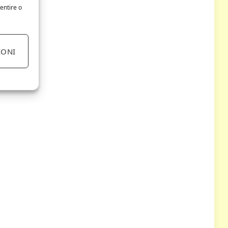
entire o
IONI