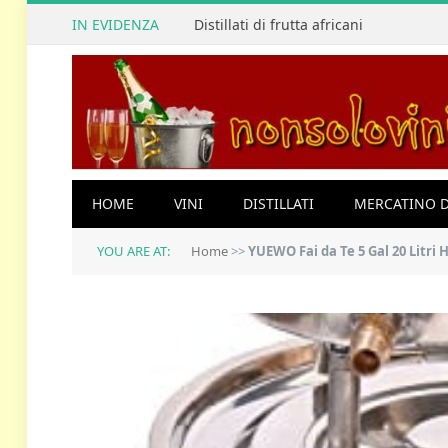
IN EVIDENZA
Distillati di frutta africani
HOME
VINI
DISTILLATI
MERCATINO D
YOU ARE AT:
Home
>>
YUEWO Fai da Te 5 Gal 20 Litr