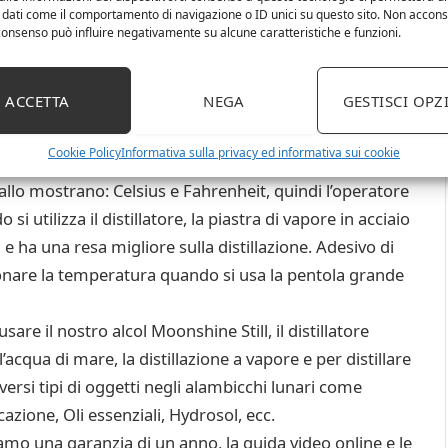
 dati come il comportamento di navigazione o ID unici su questo sito. Non accons
leta di distillazione, adatta a principianti o
l consenso può influire negativamente su alcune caratteristiche e funzioni.
lazione.
on tossico e materiale in acciaio inossidabile, NON c’è
ACCETTA
NEGA
GESTISCI OPZ
sono realizzate in materiali per uso alimentare, Il
i: capacità : 5 galloni / 20L, altezza: 10,5 pollici,
Cookie Policy
Informativa sulla privacy ed informativa sui cookie
llo mostrano: Celsius e Fahrenheit, quindi l’operatore
utilizza il distillatore, la piastra di vapore in acciaio
i e ha una resa migliore sulla distillazione. Adesivo di
onare la temperatura quando si usa la pentola grande
sare il nostro alcol Moonshine Still, il distillatore
’acqua di mare, la distillazione a vapore e per distillare
iversi tipi di oggetti negli alambicchi lunari come
cazione, Oli essenziali, Hydrosol, ecc.
 una garanzia di un anno, la guida video online e le