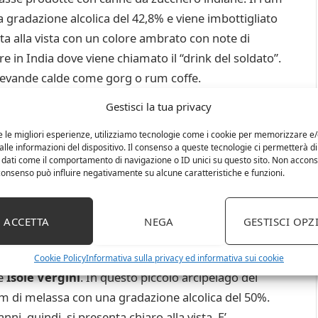
gradazione alcolica del 42,8% e viene imbottigliato
ta alla vista con un colore ambrato con note di
re in India dove viene chiamato il “drink del soldato”.
 bevande calde come gorg o rum coffe.
Gestisci la tua privacy
tipo di rum chiamato “Coronation Khurri” che ha la
ottiglie a forma di pugnale.
e le migliori esperienze, utilizziamo tecnologie come i cookie per memorizzare e
lle informazioni del dispositivo. Il consenso a queste tecnologie ci permetterà di
 dati come il comportamento di navigazione o ID unici su questo sito. Non accons
elassa che si chiama “Trum Seven Tiki”.
l consenso può influire negativamente su alcune caratteristiche e funzioni.
dell’ Australia e del Messico
ACCETTA
NEGA
GESTISCI OPZ
to esclusivamente nelle regioni caraibiche, ma,
Cookie Policy
Informativa sulla privacy ed informativa sui cookie
le
Isole Vergini
. In questo piccolo arcipelago del
um di melassa con una gradazione alcolica del 50%.
ni, quindi, si presenta chiaro alla vista. E’