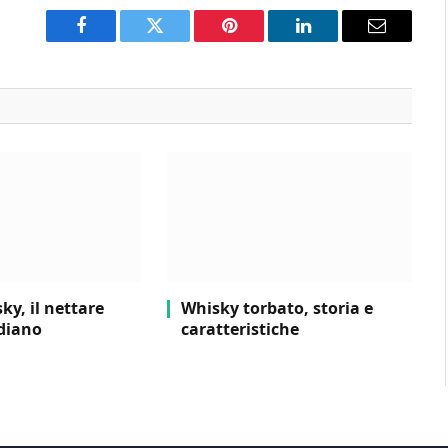
Facebook
Twitter
Pinterest
LinkedIn
Email
y, il nettare
Whisky torbato, storia e
ndiano
caratteristiche