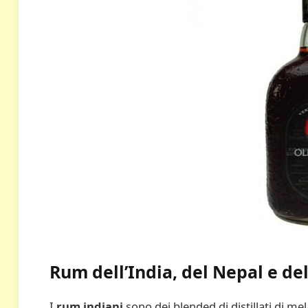
Rum dell’India, del Nepal e dell
I
rum indiani
sono dei blended di distillati di m