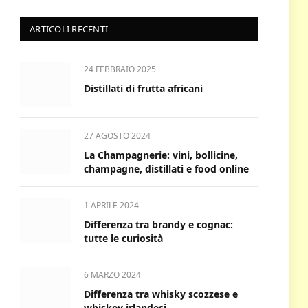
ARTICOLI RECENTI
24 FEBBRAIO 2025
Distillati di frutta africani
27 AGOSTO 2024
La Champagnerie: vini, bollicine,
champagne, distillati e food online
1 APRILE 2024
Differenza tra brandy e cognac:
tutte le curiosità
6 MARZO 2024
Differenza tra whisky scozzese e
whiskey irlandesi