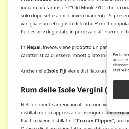
indiano più famoso è l’”Old Monk 7YO” che ha una 
solo dopo sette anni di invecchiamento. Si presen
vaniglia e un retrogusto di frutta. E’ molto popola
Può essere degustato in purezza o all’interno di
In
Nepal
, invece, viene prodotto un particolare 
caratteristica di essere imbottigliato in curiose b
Per fornir
accedere a
elaborare
Anche nelle
Isole Fiji
viene distillato un rum di m
ritirare i
Rum delle Isole Vergini (Usa) , 
Nel continente americano il rum non viene prodot
distillati molto apprezzati provengono anche dal
Pacifico viene distillato il “
Cruzan Clipper
”, un r
Questo distillato viene fatto invecchiare solo due an