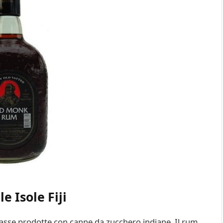
e Isole Fiji
elasse prodotte con canne da zucchero indiane. Il rum