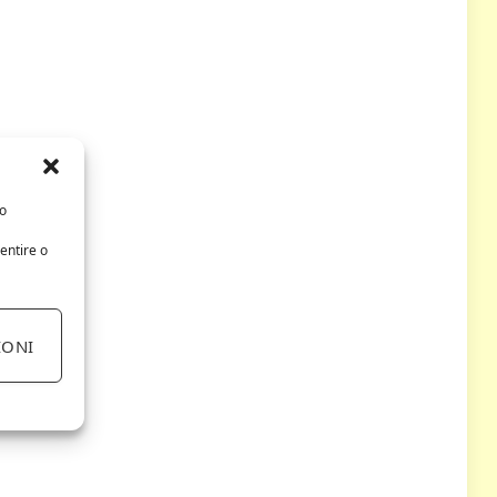
/o
entire o
IONI