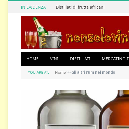
IN EVIDENZA
Distillati di frutta africani
HOME
VINI
DISTILLATI
MERCATINO D
YOU ARE AT:
Home
>>
Gli altri rum nel mondo