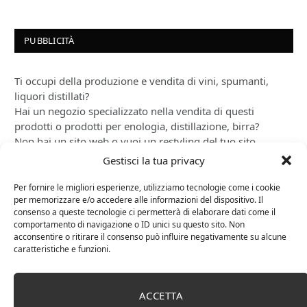
PUBBLICITÀ
Ti occupi della produzione e vendita di vini, spumanti,
liquori distillati?
Hai un negozio specializzato nella vendita di questi
prodotti o prodotti per enologia, distillazione, birra?
Non hai un sito web o vuoi un restyling del tuo sito
esistente?
Gestisci la tua privacy
Sei interessato a comparire in queste pagine?
Contattaci
,
sarai ricontattato al più presto.
Per fornire le migliori esperienze, utilizziamo tecnologie come i cookie
per memorizzare e/o accedere alle informazioni del dispositivo. Il
consenso a queste tecnologie ci permetterà di elaborare dati come il
comportamento di navigazione o ID unici su questo sito. Non
acconsentire o ritirare il consenso può influire negativamente su alcune
caratteristiche e funzioni.
ACCETTA