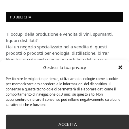
PUBBLICITÀ
Ti occupi della produzione e vendita di vini, spumanti,
liquori distillati?
Hai un negozio specializzato nella vendita di questi
prodotti o prodotti per enologia, distillazione, birra?
Non hai un sito web o vuoi un restyling del tuo sito
esistente?
Gestisci la tua privacy
Sei interessato a comparire in queste pagine?
Contattaci
,
sarai ricontattato al più presto.
Per fornire le migliori esperienze, utilizziamo tecnologie come i cookie
per memorizzare e/o accedere alle informazioni del dispositivo. Il
consenso a queste tecnologie ci permetterà di elaborare dati come il
comportamento di navigazione o ID unici su questo sito. Non
acconsentire o ritirare il consenso può influire negativamente su alcune
caratteristiche e funzioni.
ACCETTA