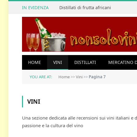
IN EVIDENZA
Distillati di frutta africani
HOME
VINI
DISTILLATI
MERCATINO D
YOU ARE AT:
Home
>>
Vini
>>
Pagina 7
VINI
Una sezione dedicata alle recensioni sui vini italiani e
passione e la cultura del vino