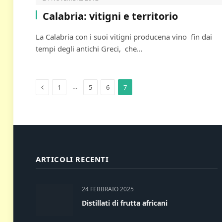
Calabria: vitigni e territorio
La Calabria con i suoi vitigni producena vino fin dai
tempi degli antichi Greci, che…
Previous
…
1
5
6
7
ARTICOLI RECENTI
24 FEBBRAIO 2025
Distillati di frutta africani