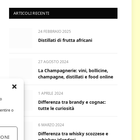
ARTICOLI RECENTI
24 FEBBRAIO 2025
Distillati di frutta africani
27 AGOSTO 2024
La Champagnerie: vini, bollicine,
champagne, distillati e food online
1 APRILE 2024
/o
Differenza tra brandy e cognac:
tutte le curiosità
entire o
6 MARZO 2024
Differenza tra whisky scozzese e
IONI
whiskey irlandesi